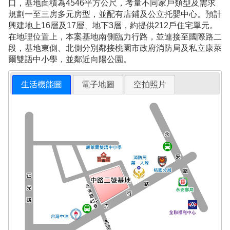
口，基地面積為4546平方公尺，考量不同家戶類型及需求
規劃一至三房多元房型，並配有店鋪及公立托嬰中心。預計
興建地上16層及17層、地下3層，約提供212戶住宅單元。
在地理位置上，本案基地南側臨力行路，並連接至國際路二
段，基地東側、北側分別鄰接桃園市政府消防局及私立康萊
爾雙語中小學，並鄰近向陽公園。
生活機能圖
電子地圖
空拍照片