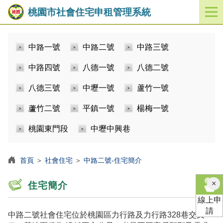
桃園市社會住宅申租管理系統
開
啟
／
中路一號
中路二號
中路三號
關
閉
中路四號
八德一號
八德二號
功
能
八德三號
中壢一號
蘆竹一號
選
單
蘆竹二號
平鎮一號
楊梅一號
桃園東門段
中壢中興巷
首頁
＞
社會住宅
＞
中路二號-住宅簡介
×
住宅簡介
線上申
請
中路二號社會住宅位於桃園區力行路及力行路328巷交叉