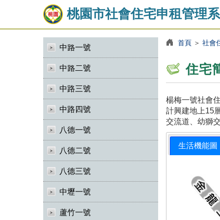
桃園市社會住宅申租管理系
首頁
＞
社會
中路一號
住宅
中路二號
中路三號
楊梅一號社會住
中路四號
計興建地上15
交流道、幼獅
八德一號
生活機能圖
八德二號
八德三號
中壢一號
蘆竹一號