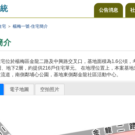
統
公告消息
社
住宅
＞
楊梅一號-住宅簡介
簡介
宅位於楊梅區金龍二路及中興路交叉口，基地面積為1.6公頃
層、地下2層，約提供216戶住宅單元。 在地理位置上，本案
交流道，南側鄰埔心公園，基地東側鄰金龍社區活動中心。
電子地圖
空拍照片