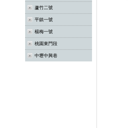
蘆竹二號
平鎮一號
楊梅一號
桃園東門段
中壢中興巷