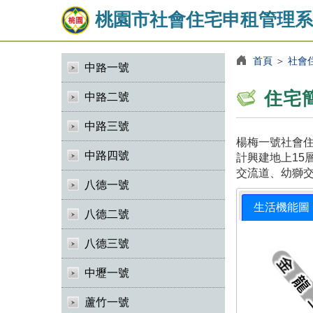
桃園市社會住宅申租管理系
首頁
＞
社會
中路一號
住宅
中路二號
中路三號
楊梅一號社會住
中路四號
計興建地上15
交流道、幼獅
八德一號
生活機能圖
八德二號
八德三號
中壢一號
蘆竹一號