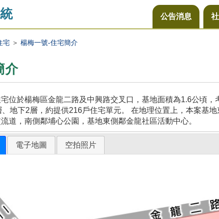
統
公告消息
社
住宅
＞
楊梅一號-住宅簡介
簡介
宅位於楊梅區金龍二路及中興路交叉口，基地面積為1.6公頃
層、地下2層，約提供216戶住宅單元。 在地理位置上，本案
交流道，南側鄰埔心公園，基地東側鄰金龍社區活動中心。
電子地圖
空拍照片