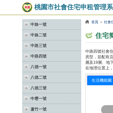
桃園市社會住宅申租管理系
首頁
＞
社會
中路一號
住宅
中路二號
中路三號
中路四號社會住
中路四號
房型，並配有店
層及19層、地
八德一號
在地理位置上
八德二號
生活機能圖
八德三號
中壢一號
蘆竹一號