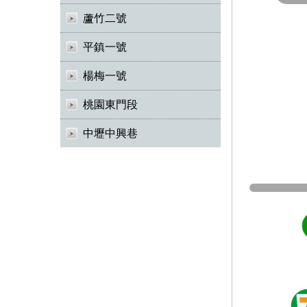
蘆竹二號
平鎮一號
楊梅一號
桃園東門段
中壢中興巷