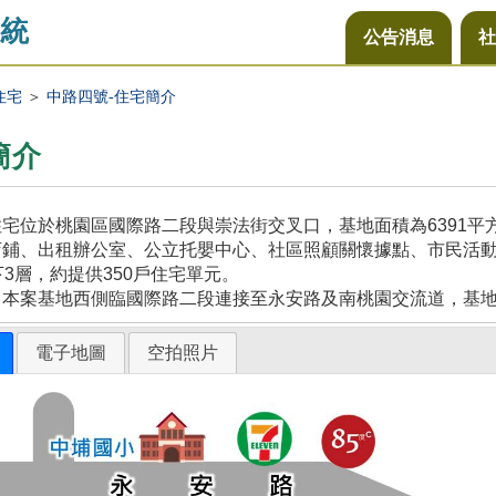
統
公告消息
社
住宅
＞
中路四號-住宅簡介
簡介
宅位於桃園區國際路二段與崇法街交叉口，基地面積為6391
鋪、出租辦公室、公立托嬰中心、社區照顧關懷據點、市民活動
下3層，約提供350戶住宅單元。
，本案基地西側臨國際路二段連接至永安路及南桃園交流道，基
電子地圖
空拍照片