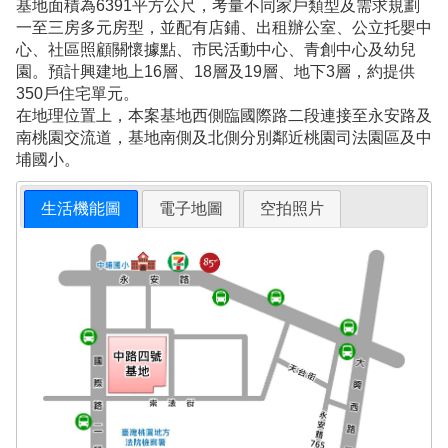
基地面積為6391平方公尺，考量不同家戶類型及需求規劃
一至三房多元房型，並配有店鋪、出租辦公室、公立托嬰中
心、社區照顧關懷據點、市民活動中心、青創中心及幼兒
園。預計興建地上16層、18層及19層、地下3層，約提供
350戶住宅單元。
在地理位置上，本案基地西側臨國際路二段連接至永安路及
南桃園交流道，基地南側及北側分別鄰近桃園司法園區及中
埔國小。
生活機能圖
電子地圖
空拍照片