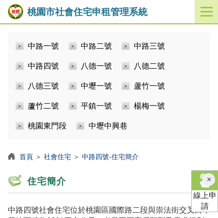
桃園市社會住宅申租管理系統
開
啟
／
中路一號
中路二號
中路三號
關
閉
中路四號
八德一號
八德二號
功
能
八德三號
中壢一號
蘆竹一號
選
單
蘆竹二號
平鎮一號
楊梅一號
桃園東門段
中壢中興巷
首頁
＞
社會住宅
＞
中路四號-住宅簡介
×
住宅簡介
線上申
請
中路四號社會住宅位於桃園區國際路二段與崇法街交叉口，