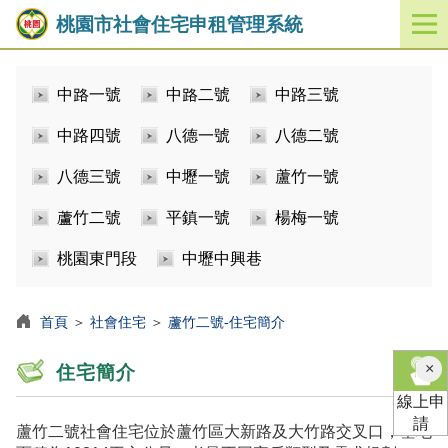
桃園市社會住宅申租管理系統
開
啟
／
中路一號
中路二號
中路三號
關
閉
中路四號
八德一號
八德二號
功
能
八德三號
中壢一號
蘆竹一號
選
單
蘆竹二號
平鎮一號
楊梅一號
桃園東門段
中壢中興巷
首頁
＞
社會住宅
＞
蘆竹二號-住宅簡介
×
住宅簡介
線上申
請
蘆竹二號社會住宅位於蘆竹區大新路及大竹路交叉口，基地