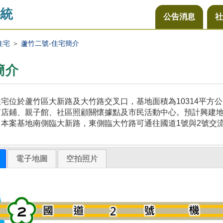
統
公告消息
社
住宅
＞
蘆竹二號-住宅簡介
簡介
宅位於蘆竹區大新路及大竹路交叉口，基地面積為10314平方
店鋪、親子館、社區照顧關懷據點及市民活動中心。預計興建地上
本案基地南側臨大新路，東側臨大竹路可通往國道1號與2號交
電子地圖
空拍照片