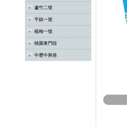
蘆竹二號
平鎮一號
楊梅一號
桃園東門段
中壢中興巷