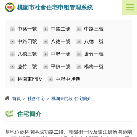
桃園市社會住宅申租管理系統
開
啟
／
中路一號
中路二號
中路三號
關
閉
中路四號
八德一號
八德二號
功
能
八德三號
中壢一號
蘆竹一號
選
單
蘆竹二號
平鎮一號
楊梅一號
桃園東門段
中壢中興巷
首頁
＞
社會住宅
＞
桃園東門段-住宅簡介
住宅簡介
基地位於桃園區成功路二段、朝陽街一段及鎮江街所圍範圍