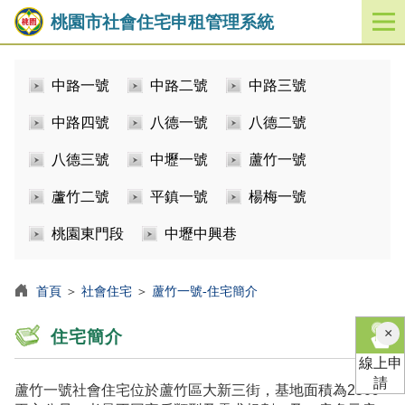
桃園市社會住宅申租管理系統
開
啟
／
中路一號
中路二號
中路三號
關
閉
中路四號
八德一號
八德二號
功
能
八德三號
中壢一號
蘆竹一號
選
單
蘆竹二號
平鎮一號
楊梅一號
桃園東門段
中壢中興巷
首頁
＞
社會住宅
＞
蘆竹一號-住宅簡介
×
住宅簡介
線上申
請
蘆竹一號社會住宅位於蘆竹區大新三街，基地面積為2509