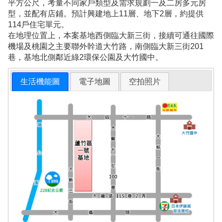
平方公尺，考量不同家戶類型及需求規劃一及二房多元房
型，並配有店鋪。預計興建地上11層、地下2層，約提供
114戶住宅單元。
在地理位置上，本案基地西側臨大新三街，接續可通往國際
機場及桃園之主要聯外幹道大竹路，南側臨大新三街201
巷，基地北側鄰近綠2環保公園及大竹國中。
生活機能圖
電子地圖
空拍照片