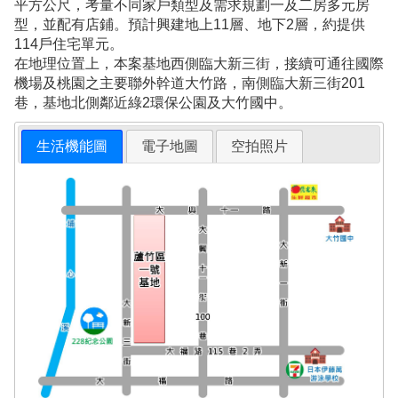
平方公尺，考量不同家戶類型及需求規劃一及二房多元房
型，並配有店鋪。預計興建地上11層、地下2層，約提供
114戶住宅單元。
在地理位置上，本案基地西側臨大新三街，接續可通往國際
機場及桃園之主要聯外幹道大竹路，南側臨大新三街201
巷，基地北側鄰近綠2環保公園及大竹國中。
生活機能圖
電子地圖
空拍照片