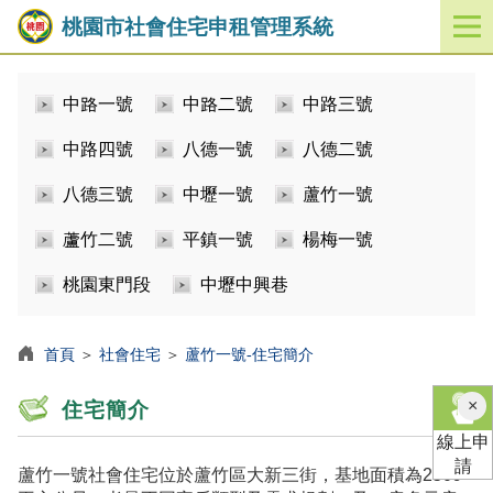
桃園市社會住宅申租管理系統
開
啟
／
中路一號
中路二號
中路三號
關
閉
中路四號
八德一號
八德二號
功
能
八德三號
中壢一號
蘆竹一號
選
單
蘆竹二號
平鎮一號
楊梅一號
桃園東門段
中壢中興巷
首頁
＞
社會住宅
＞
蘆竹一號-住宅簡介
×
住宅簡介
線上申
請
蘆竹一號社會住宅位於蘆竹區大新三街，基地面積為2509