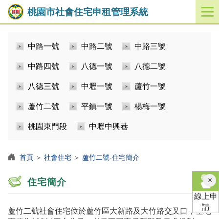
桃園市社會住宅申租管理系統
開
啟
／
中路一號
中路二號
中路三號
關
閉
中路四號
八德一號
八德二號
功
能
八德三號
中壢一號
蘆竹一號
選
單
蘆竹二號
平鎮一號
楊梅一號
桃園東門段
中壢中興巷
首頁
＞
社會住宅
＞
蘆竹二號-住宅簡介
×
住宅簡介
線上申
請
蘆竹二號社會住宅位於蘆竹區大新路及大竹路交叉口，基地