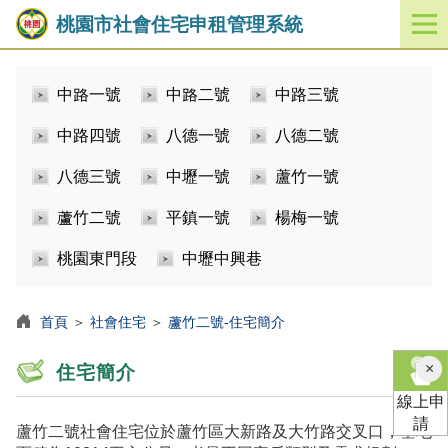
桃園市社會住宅申租管理系統
開
啟
／
中路一號
中路二號
中路三號
關
閉
中路四號
八德一號
八德二號
功
能
八德三號
中壢一號
蘆竹一號
選
單
蘆竹二號
平鎮一號
楊梅一號
桃園東門段
中壢中興巷
首頁
＞
社會住宅
＞
蘆竹二號-住宅簡介
×
住宅簡介
線上申
請
蘆竹二號社會住宅位於蘆竹區大新路及大竹路交叉口，基地