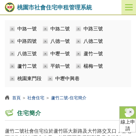
桃園市社會住宅申租管理系統
開
啟
／
中路一號
中路二號
中路三號
關
閉
中路四號
八德一號
八德二號
功
能
八德三號
中壢一號
蘆竹一號
選
單
蘆竹二號
平鎮一號
楊梅一號
桃園東門段
中壢中興巷
首頁
＞
社會住宅
＞
蘆竹二號-住宅簡介
×
住宅簡介
線上申
請
蘆竹二號社會住宅位於蘆竹區大新路及大竹路交叉口，基地