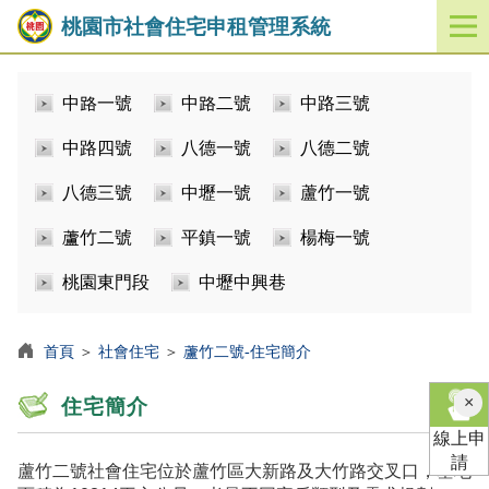
桃園市社會住宅申租管理系統
開
啟
／
中路一號
中路二號
中路三號
關
閉
中路四號
八德一號
八德二號
功
能
八德三號
中壢一號
蘆竹一號
選
單
蘆竹二號
平鎮一號
楊梅一號
桃園東門段
中壢中興巷
首頁
＞
社會住宅
＞
蘆竹二號-住宅簡介
×
住宅簡介
線上申
請
蘆竹二號社會住宅位於蘆竹區大新路及大竹路交叉口，基地