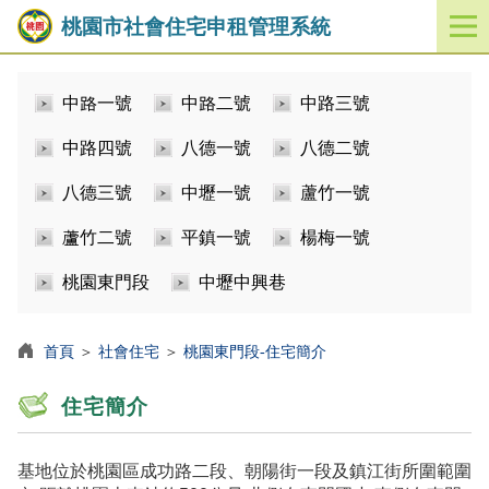
桃園市社會住宅申租管理系統
開
啟
／
中路一號
中路二號
中路三號
關
閉
中路四號
八德一號
八德二號
功
能
八德三號
中壢一號
蘆竹一號
選
單
蘆竹二號
平鎮一號
楊梅一號
桃園東門段
中壢中興巷
首頁
＞
社會住宅
＞
桃園東門段-住宅簡介
住宅簡介
基地位於桃園區成功路二段、朝陽街一段及鎮江街所圍範圍