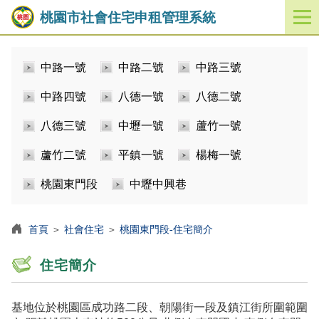
桃園市社會住宅申租管理系統
開
啟
／
中路一號
中路二號
中路三號
關
閉
中路四號
八德一號
八德二號
功
能
八德三號
中壢一號
蘆竹一號
選
單
蘆竹二號
平鎮一號
楊梅一號
桃園東門段
中壢中興巷
首頁
＞
社會住宅
＞
桃園東門段-住宅簡介
住宅簡介
基地位於桃園區成功路二段、朝陽街一段及鎮江街所圍範圍