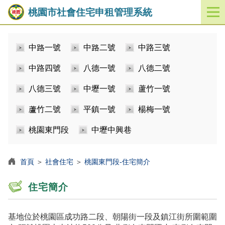
桃園市社會住宅申租管理系統
開
啟
／
中路一號
中路二號
中路三號
關
閉
中路四號
八德一號
八德二號
功
能
八德三號
中壢一號
蘆竹一號
選
單
蘆竹二號
平鎮一號
楊梅一號
桃園東門段
中壢中興巷
首頁
＞
社會住宅
＞
桃園東門段-住宅簡介
住宅簡介
基地位於桃園區成功路二段、朝陽街一段及鎮江街所圍範圍