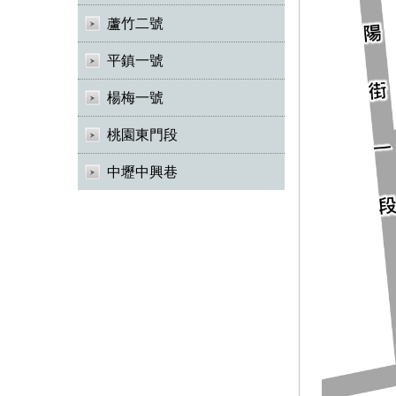
蘆竹二號
平鎮一號
楊梅一號
桃園東門段
中壢中興巷