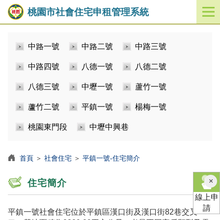
桃園市社會住宅申租管理系統
開
啟
／
中路一號
中路二號
中路三號
關
閉
中路四號
八德一號
八德二號
功
能
八德三號
中壢一號
蘆竹一號
選
單
蘆竹二號
平鎮一號
楊梅一號
桃園東門段
中壢中興巷
首頁
＞
社會住宅
＞
平鎮一號-住宅簡介
×
住宅簡介
線上申
請
平鎮一號社會住宅位於平鎮區漢口街及漢口街82巷交叉