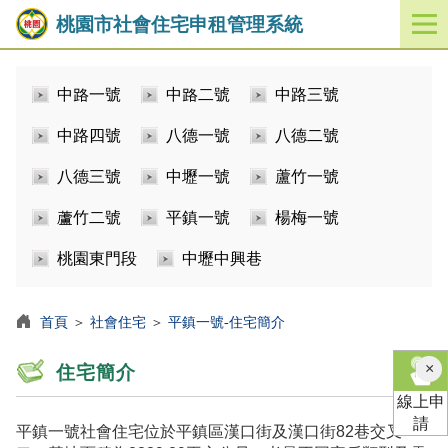
桃園市社會住宅申租管理系統
開
啟
／
中路一號
中路二號
中路三號
關
閉
中路四號
八德一號
八德二號
功
能
八德三號
中壢一號
蘆竹一號
選
單
蘆竹二號
平鎮一號
楊梅一號
桃園東門段
中壢中興巷
首頁
＞
社會住宅
＞
平鎮一號-住宅簡介
×
住宅簡介
線上申
請
平鎮一號社會住宅位於平鎮區漢口街及漢口街82巷交叉