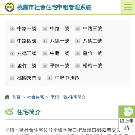
桃園市社會住宅申租管理系統
開
啟
／
中路一號
中路二號
中路三號
關
閉
中路四號
八德一號
八德二號
功
能
八德三號
中壢一號
蘆竹一號
選
單
蘆竹二號
平鎮一號
楊梅一號
桃園東門段
中壢中興巷
首頁
＞
社會住宅
＞
平鎮一號-住宅簡介
×
住宅簡介
線上申
請
平鎮一號社會住宅位於平鎮區漢口街及漢口街82巷交叉