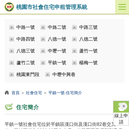
桃園市社會住宅申租管理系統
開
啟
／
中路一號
中路二號
中路三號
關
閉
中路四號
八德一號
八德二號
功
能
八德三號
中壢一號
蘆竹一號
選
單
蘆竹二號
平鎮一號
楊梅一號
桃園東門段
中壢中興巷
首頁
＞
社會住宅
＞
平鎮一號-住宅簡介
×
住宅簡介
線上申
請
平鎮一號社會住宅位於平鎮區漢口街及漢口街82巷交叉