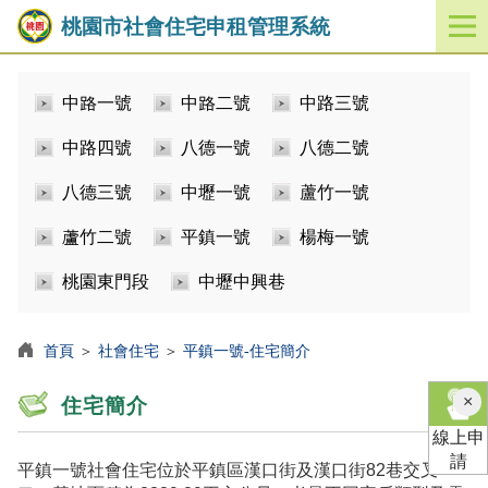
桃園市社會住宅申租管理系統
開
啟
／
中路一號
中路二號
中路三號
關
閉
中路四號
八德一號
八德二號
功
能
八德三號
中壢一號
蘆竹一號
選
單
蘆竹二號
平鎮一號
楊梅一號
桃園東門段
中壢中興巷
首頁
＞
社會住宅
＞
平鎮一號-住宅簡介
×
住宅簡介
線上申
請
平鎮一號社會住宅位於平鎮區漢口街及漢口街82巷交叉