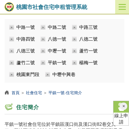
桃園市社會住宅申租管理系統
開
啟
／
中路一號
中路二號
中路三號
關
閉
中路四號
八德一號
八德二號
功
能
八德三號
中壢一號
蘆竹一號
選
單
蘆竹二號
平鎮一號
楊梅一號
桃園東門段
中壢中興巷
首頁
＞
社會住宅
＞
平鎮一號-住宅簡介
×
住宅簡介
線上申
請
平鎮一號社會住宅位於平鎮區漢口街及漢口街82巷交叉