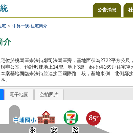
統
公告消息
社
住宅
＞
中路一號-住宅簡介
簡介
宅位於桃園區崇法街鄰司法園區旁，基地面積為2722平方公
租辦公室。預計興建地上14層、地下3層，約提供169戶住宅單
，本案基地面臨崇法街並連接至國際路二段，基地東側、北側鄰
園區。
電子地圖
空拍照片