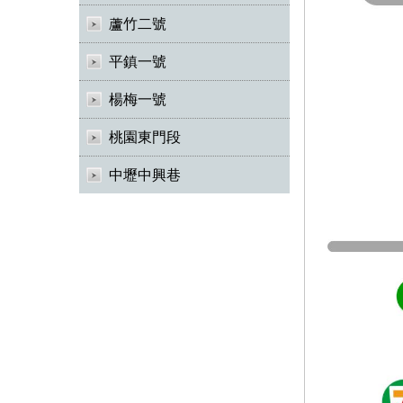
蘆竹二號
平鎮一號
楊梅一號
桃園東門段
中壢中興巷