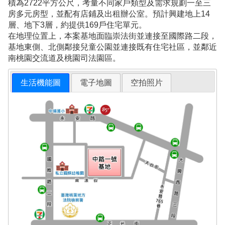
積為2722平方公尺，考量不同家戶類型及需求規劃一至三
房多元房型，並配有店鋪及出租辦公室。預計興建地上14
層、地下3層，約提供169戶住宅單元。
在地理位置上，本案基地面臨崇法街並連接至國際路二段，
基地東側、北側鄰接兒童公園並連接既有住宅社區，並鄰近
南桃園交流道及桃園司法園區。
生活機能圖
電子地圖
空拍照片