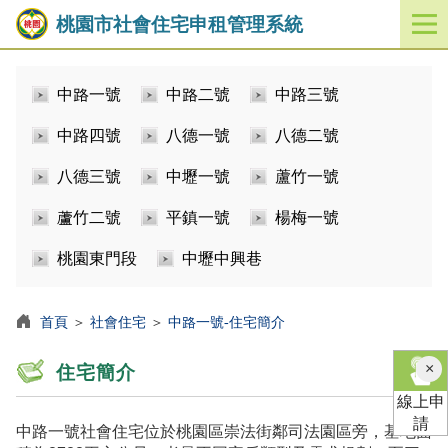
桃園市社會住宅申租管理系統
開
啟
／
中路一號
中路二號
中路三號
關
閉
中路四號
八德一號
八德二號
功
能
八德三號
中壢一號
蘆竹一號
選
單
蘆竹二號
平鎮一號
楊梅一號
桃園東門段
中壢中興巷
首頁
＞
社會住宅
＞
中路一號-住宅簡介
×
住宅簡介
線上申
請
中路一號社會住宅位於桃園區崇法街鄰司法園區旁，基地面