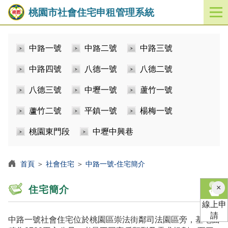
桃園市社會住宅申租管理系統
開
啟
／
中路一號
中路二號
中路三號
關
閉
中路四號
八德一號
八德二號
功
能
八德三號
中壢一號
蘆竹一號
選
單
蘆竹二號
平鎮一號
楊梅一號
桃園東門段
中壢中興巷
首頁
＞
社會住宅
＞
中路一號-住宅簡介
×
住宅簡介
線上申
請
中路一號社會住宅位於桃園區崇法街鄰司法園區旁，基地面