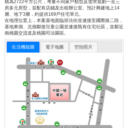
積為2722平方公尺，考量不同家戶類型及需求規劃一至三
房多元房型，並配有店鋪及出租辦公室。預計興建地上14
層、地下3層，約提供169戶住宅單元。
在地理位置上，本案基地面臨崇法街並連接至國際路二段，
基地東側、北側鄰接兒童公園並連接既有住宅社區，並鄰近
南桃園交流道及桃園司法園區。
生活機能圖
電子地圖
空拍照片