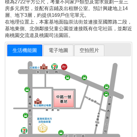
積為2722平方公尺，考量不同家戶類型及需求規劃一至三
房多元房型，並配有店鋪及出租辦公室。預計興建地上14
層、地下3層，約提供169戶住宅單元。
在地理位置上，本案基地面臨崇法街並連接至國際路二段，
基地東側、北側鄰接兒童公園並連接既有住宅社區，並鄰近
南桃園交流道及桃園司法園區。
生活機能圖
電子地圖
空拍照片