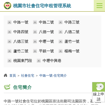
桃園市社會住宅申租管理系統
開
啟
／
中路一號
中路二號
中路三號
關
閉
中路四號
八德一號
八德二號
功
能
八德三號
中壢一號
蘆竹一號
選
單
蘆竹二號
平鎮一號
楊梅一號
桃園東門段
中壢中興巷
首頁
＞
社會住宅
＞
中路一號-住宅簡介
×
住宅簡介
線上申
請
中路一號社會住宅位於桃園區崇法街鄰司法園區旁，基地面