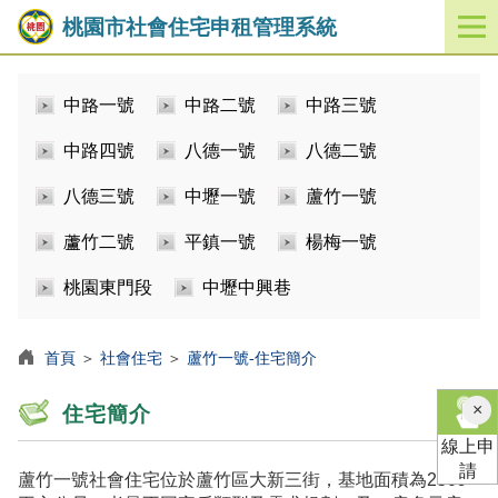
桃園市社會住宅申租管理系統
開
啟
／
中路一號
中路二號
中路三號
關
閉
中路四號
八德一號
八德二號
功
能
八德三號
中壢一號
蘆竹一號
選
單
蘆竹二號
平鎮一號
楊梅一號
桃園東門段
中壢中興巷
首頁
＞
社會住宅
＞
蘆竹一號-住宅簡介
×
住宅簡介
線上申
請
蘆竹一號社會住宅位於蘆竹區大新三街，基地面積為2509