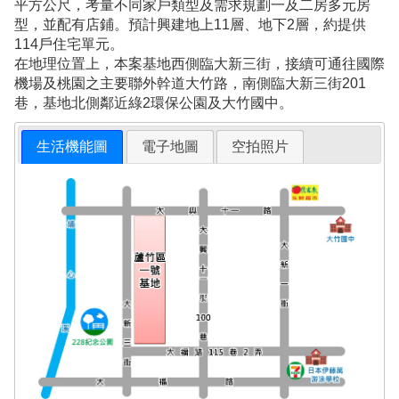
平方公尺，考量不同家戶類型及需求規劃一及二房多元房
型，並配有店鋪。預計興建地上11層、地下2層，約提供
114戶住宅單元。
在地理位置上，本案基地西側臨大新三街，接續可通往國際
機場及桃園之主要聯外幹道大竹路，南側臨大新三街201
巷，基地北側鄰近綠2環保公園及大竹國中。
生活機能圖
電子地圖
空拍照片