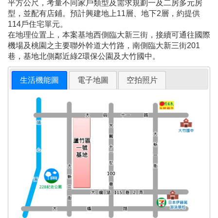
平方公尺，考量不同家戶類型及需求規劃一及二房多元房
型，並配有店鋪。預計興建地上11層、地下2層，約提供
114戶住宅單元。
在地理位置上，本案基地西側臨大新三街，接續可通往國際
機場及桃園之主要聯外幹道大竹路，南側臨大新三街201
巷，基地北側鄰近綠2環保公園及大竹國中。
生活機能圖
電子地圖
空拍照片