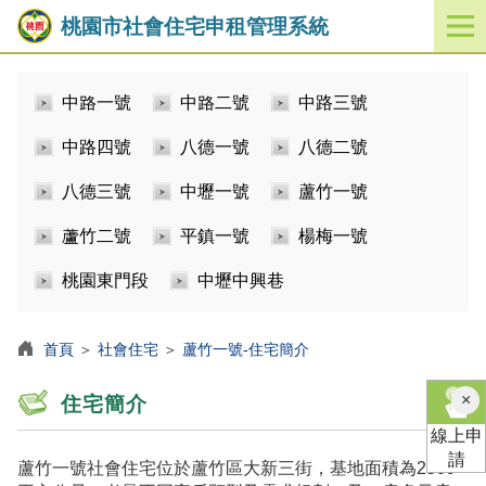
桃園市社會住宅申租管理系統
開
啟
／
中路一號
中路二號
中路三號
關
閉
中路四號
八德一號
八德二號
功
能
八德三號
中壢一號
蘆竹一號
選
單
蘆竹二號
平鎮一號
楊梅一號
桃園東門段
中壢中興巷
首頁
＞
社會住宅
＞
蘆竹一號-住宅簡介
×
住宅簡介
線上申
請
蘆竹一號社會住宅位於蘆竹區大新三街，基地面積為2509