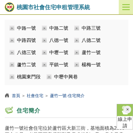
桃園市社會住宅申租管理系統
開
啟
／
中路一號
中路二號
中路三號
關
閉
中路四號
八德一號
八德二號
功
能
八德三號
中壢一號
蘆竹一號
選
單
蘆竹二號
平鎮一號
楊梅一號
桃園東門段
中壢中興巷
首頁
＞
社會住宅
＞
蘆竹一號-住宅簡介
×
住宅簡介
線上申
請
蘆竹一號社會住宅位於蘆竹區大新三街，基地面積為2509