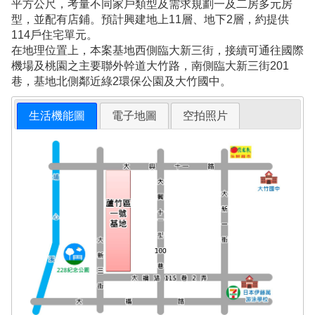
平方公尺，考量不同家戶類型及需求規劃一及二房多元房
型，並配有店鋪。預計興建地上11層、地下2層，約提供
114戶住宅單元。
在地理位置上，本案基地西側臨大新三街，接續可通往國際
機場及桃園之主要聯外幹道大竹路，南側臨大新三街201
巷，基地北側鄰近綠2環保公園及大竹國中。
生活機能圖
電子地圖
空拍照片