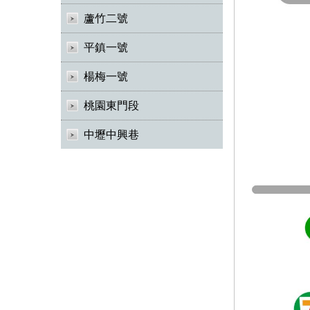
蘆竹二號
平鎮一號
楊梅一號
桃園東門段
中壢中興巷