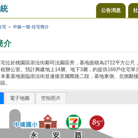
統
公告消息
社
住宅
＞
中路一號-住宅簡介
簡介
宅位於桃園區崇法街鄰司法園區旁，基地面積為2722平方公
租辦公室。預計興建地上14層、地下3層，約提供169戶住宅單
，本案基地面臨崇法街並連接至國際路二段，基地東側、北側鄰
園區。
電子地圖
空拍照片