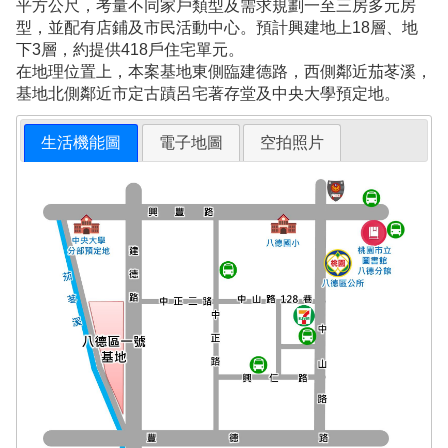
平方公尺，考量不同家戶類型及需求規劃一至三房多元房
型，並配有店鋪及市民活動中心。預計興建地上18層、地
下3層，約提供418戶住宅單元。
在地理位置上，本案基地東側臨建德路，西側鄰近茄苳溪，
基地北側鄰近市定古蹟呂宅著存堂及中央大學預定地。
生活機能圖
電子地圖
空拍照片