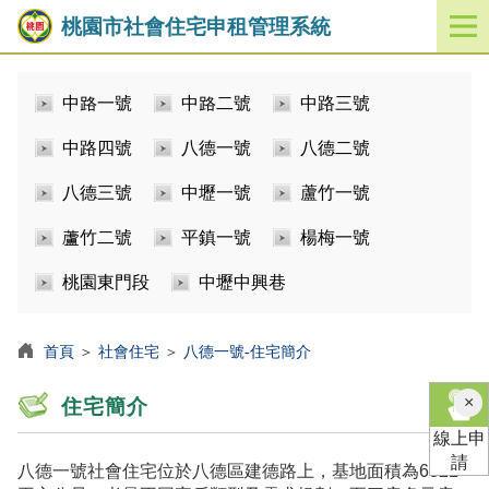
桃園市社會住宅申租管理系統
開
啟
／
中路一號
中路二號
中路三號
關
閉
中路四號
八德一號
八德二號
功
能
八德三號
中壢一號
蘆竹一號
選
單
蘆竹二號
平鎮一號
楊梅一號
桃園東門段
中壢中興巷
首頁
＞
社會住宅
＞
八德一號-住宅簡介
×
住宅簡介
線上申
請
八德一號社會住宅位於八德區建德路上，基地面積為6821