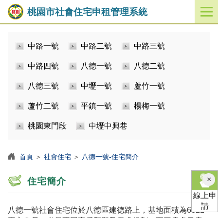
桃園市社會住宅申租管理系統
開
啟
／
中路一號
中路二號
中路三號
關
閉
中路四號
八德一號
八德二號
功
能
八德三號
中壢一號
蘆竹一號
選
單
蘆竹二號
平鎮一號
楊梅一號
桃園東門段
中壢中興巷
首頁
＞
社會住宅
＞
八德一號-住宅簡介
×
住宅簡介
線上申
請
八德一號社會住宅位於八德區建德路上，基地面積為6821