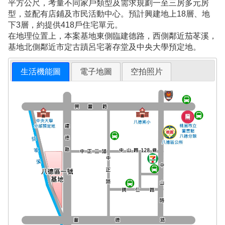
平方公尺，考量不同家戶類型及需求規劃一至三房多元房
型，並配有店鋪及市民活動中心。預計興建地上18層、地
下3層，約提供418戶住宅單元。
在地理位置上，本案基地東側臨建德路，西側鄰近茄苳溪，
基地北側鄰近市定古蹟呂宅著存堂及中央大學預定地。
生活機能圖
電子地圖
空拍照片