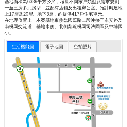
基地面積為6389平方公尺，考量不同家戶類型及需求規劃
一至三房多元房型，並配有店鋪及出租辦公室。預計興建地
上17層及20層、地下3層，約提供417戶住宅單元。
在地理位置上，本案基地東側臨國際路二段連接至永安路及
南桃園交流道，基地東側、北側鄰近桃園司法園區及中埔國
小。
生活機能圖
電子地圖
空拍照片