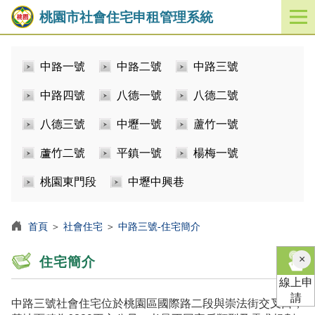
桃園市社會住宅申租管理系統
開
啟
／
中路一號
中路二號
中路三號
關
閉
中路四號
八德一號
八德二號
功
能
八德三號
中壢一號
蘆竹一號
選
單
蘆竹二號
平鎮一號
楊梅一號
桃園東門段
中壢中興巷
首頁
＞
社會住宅
＞
中路三號-住宅簡介
×
住宅簡介
線上申
請
中路三號社會住宅位於桃園區國際路二段與崇法街交叉口，