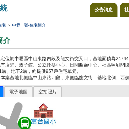
統
公告消息
社
住宅
＞
中壢一號-住宅簡介
簡介
宅位於中壢區中山東路四段及龍文街交叉口，基地面積為2474
配有店鋪、親子館、公立托嬰中心、日間照顧中心、社區照顧關
21層、地下2層，約提供957戶住宅單元。
，本案基地北側臨中山東路四段，東側臨龍文街，基地北側、西
電子地圖
空拍照片