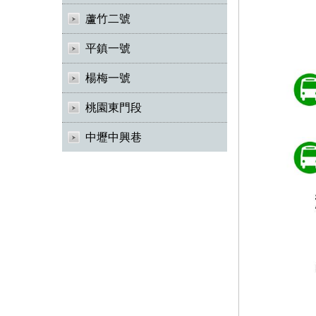
蘆竹二號
平鎮一號
楊梅一號
桃園東門段
中壢中興巷