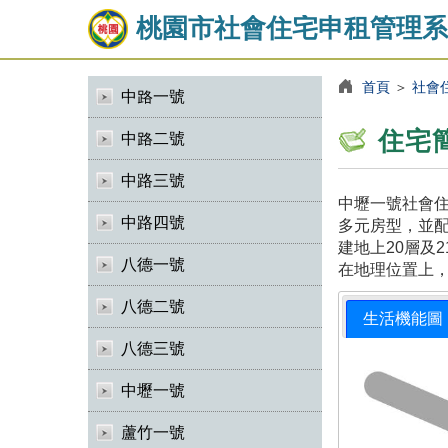
桃園市社會住宅申租管理系
首頁
＞
社會
中路一號
住宅
中路二號
中路三號
中壢一號社會住
中路四號
多元房型，並
建地上20層及
八德一號
在地理位置上
八德二號
生活機能圖
八德三號
中壢一號
蘆竹一號