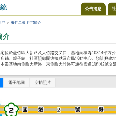
統
公告消息
社
住宅
＞
蘆竹二號-住宅簡介
簡介
宅位於蘆竹區大新路及大竹路交叉口，基地面積為10314平方
店鋪、親子館、社區照顧關懷據點及市民活動中心。預計興建地上
本案基地南側臨大新路，東側臨大竹路可通往國道1號與2號交
電子地圖
空拍照片