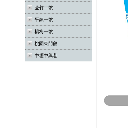
蘆竹二號
平鎮一號
楊梅一號
桃園東門段
中壢中興巷