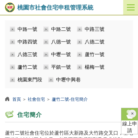
桃園市社會住宅申租管理系統
開
啟
／
中路一號
中路二號
中路三號
關
閉
中路四號
八德一號
八德二號
功
能
八德三號
中壢一號
蘆竹一號
選
單
蘆竹二號
平鎮一號
楊梅一號
桃園東門段
中壢中興巷
首頁
＞
社會住宅
＞
蘆竹二號-住宅簡介
×
住宅簡介
線上申
請
蘆竹二號社會住宅位於蘆竹區大新路及大竹路交叉口，基地