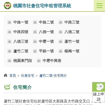
桃園市社會住宅申租管理系統
開
啟
／
中路一號
中路二號
中路三號
關
閉
中路四號
八德一號
八德二號
功
能
八德三號
中壢一號
蘆竹一號
選
單
蘆竹二號
平鎮一號
楊梅一號
桃園東門段
中壢中興巷
首頁
＞
社會住宅
＞
蘆竹二號-住宅簡介
×
住宅簡介
線上申
請
蘆竹二號社會住宅位於蘆竹區大新路及大竹路交叉口，基地