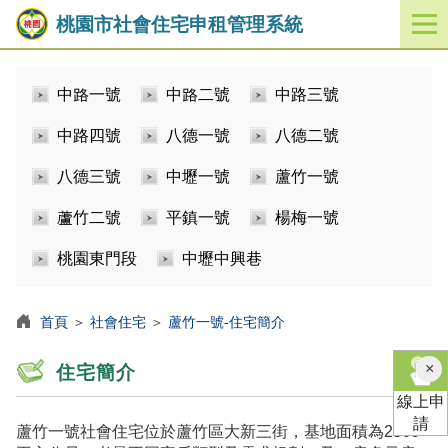
桃園市社會住宅申租管理系統
開
啟
／
中路一號
中路二號
中路三號
關
閉
中路四號
八德一號
八德二號
功
能
八德三號
中壢一號
蘆竹一號
選
單
蘆竹二號
平鎮一號
楊梅一號
桃園東門段
中壢中興巷
首頁
＞
社會住宅
＞
蘆竹一號-住宅簡介
×
住宅簡介
線上申
請
蘆竹一號社會住宅位於蘆竹區大新三街，基地面積為2509