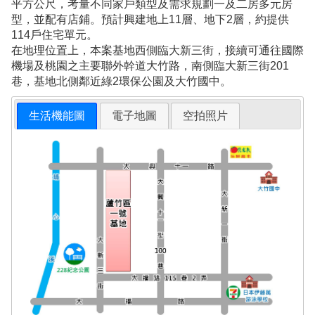
平方公尺，考量不同家戶類型及需求規劃一及二房多元房
型，並配有店鋪。預計興建地上11層、地下2層，約提供
114戶住宅單元。
在地理位置上，本案基地西側臨大新三街，接續可通往國際
機場及桃園之主要聯外幹道大竹路，南側臨大新三街201
巷，基地北側鄰近綠2環保公園及大竹國中。
生活機能圖
電子地圖
空拍照片