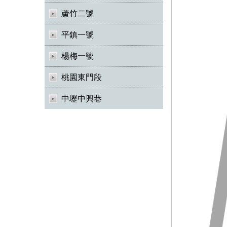
蘆竹二號
平鎮一號
楊梅一號
桃園東門段
中壢中興巷