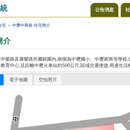
統
公告消息
社
住宅
＞
中壢中興巷-住宅簡介
簡介
中榮路及康樂路所屬範圍內,南側為中壢國小、中壢家商等學校,東
教育中心,且距離中壢火車站約500公尺,區域交通便捷,周邊生活
電子地圖
空拍照片