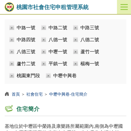
桃園市社會住宅申租管理系統
開
啟
／
中路一號
中路二號
中路三號
關
閉
中路四號
八德一號
八德二號
功
能
八德三號
中壢一號
蘆竹一號
選
單
蘆竹二號
平鎮一號
楊梅一號
桃園東門段
中壢中興巷
首頁
＞
社會住宅
＞
中壢中興巷-住宅簡介
住宅簡介
基地位於中壢區中榮路及康樂路所屬範圍內,南側為中壢國