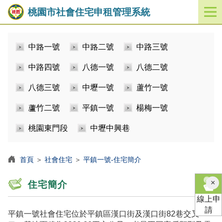
桃園市社會住宅申租管理系統
開
啟
／
中路一號
中路二號
中路三號
關
閉
中路四號
八德一號
八德二號
功
能
八德三號
中壢一號
蘆竹一號
選
單
蘆竹二號
平鎮一號
楊梅一號
桃園東門段
中壢中興巷
首頁
＞
社會住宅
＞
平鎮一號-住宅簡介
×
住宅簡介
線上申
請
平鎮一號社會住宅位於平鎮區漢口街及漢口街82巷交叉