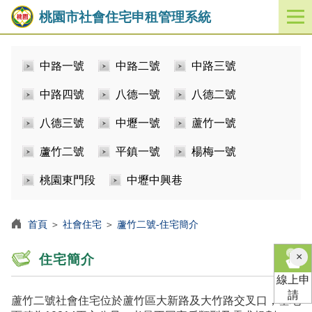
桃園市社會住宅申租管理系統
開
啟
／
中路一號
中路二號
中路三號
關
閉
中路四號
八德一號
八德二號
功
能
八德三號
中壢一號
蘆竹一號
選
單
蘆竹二號
平鎮一號
楊梅一號
桃園東門段
中壢中興巷
首頁
＞
社會住宅
＞
蘆竹二號-住宅簡介
×
住宅簡介
線上申
請
蘆竹二號社會住宅位於蘆竹區大新路及大竹路交叉口，基地