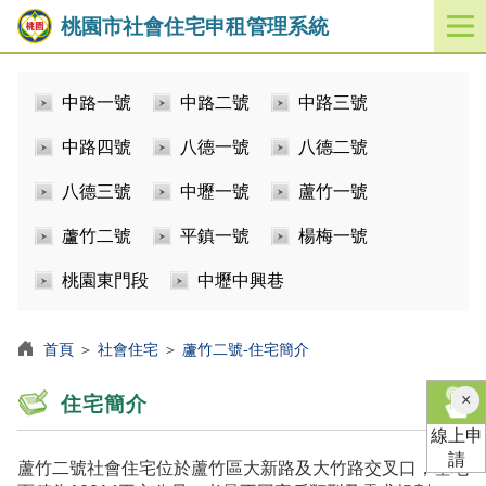
桃園市社會住宅申租管理系統
開
啟
／
中路一號
中路二號
中路三號
關
閉
中路四號
八德一號
八德二號
功
能
八德三號
中壢一號
蘆竹一號
選
單
蘆竹二號
平鎮一號
楊梅一號
桃園東門段
中壢中興巷
首頁
＞
社會住宅
＞
蘆竹二號-住宅簡介
×
住宅簡介
線上申
請
蘆竹二號社會住宅位於蘆竹區大新路及大竹路交叉口，基地