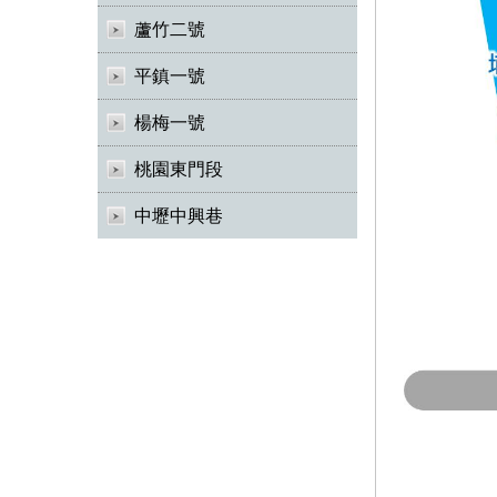
蘆竹二號
平鎮一號
楊梅一號
桃園東門段
中壢中興巷