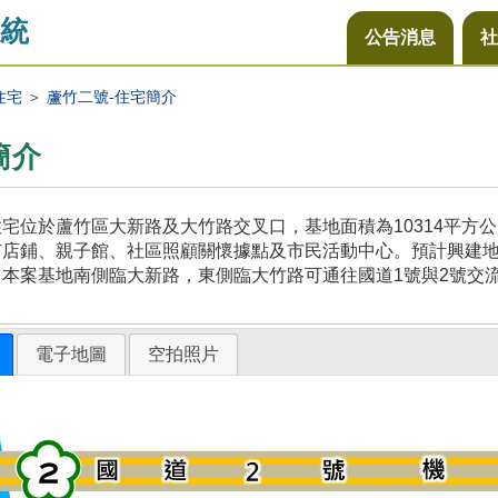
統
公告消息
社
住宅
＞
蘆竹二號-住宅簡介
簡介
宅位於蘆竹區大新路及大竹路交叉口，基地面積為10314平方
店鋪、親子館、社區照顧關懷據點及市民活動中心。預計興建地上
本案基地南側臨大新路，東側臨大竹路可通往國道1號與2號交
電子地圖
空拍照片