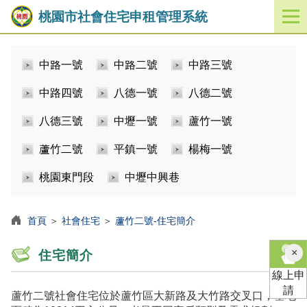
桃園市社會住宅申租管理系統
開
啟
／
中路一號
中路二號
中路三號
關
閉
中路四號
八德一號
八德二號
功
能
八德三號
中壢一號
蘆竹一號
選
單
蘆竹二號
平鎮一號
楊梅一號
桃園東門段
中壢中興巷
首頁
＞
社會住宅
＞
蘆竹二號-住宅簡介
×
住宅簡介
線上申
請
蘆竹二號社會住宅位於蘆竹區大新路及大竹路交叉口，基地