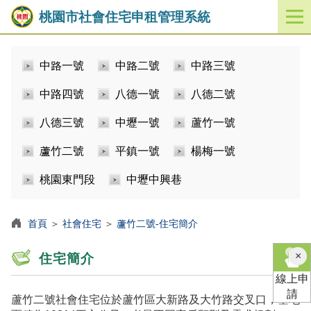
桃園市社會住宅申租管理系統
開
啟
／
中路一號
中路二號
中路三號
關
閉
中路四號
八德一號
八德二號
功
能
八德三號
中壢一號
蘆竹一號
選
單
蘆竹二號
平鎮一號
楊梅一號
桃園東門段
中壢中興巷
首頁
＞
社會住宅
＞
蘆竹二號-住宅簡介
×
住宅簡介
線上申
請
蘆竹二號社會住宅位於蘆竹區大新路及大竹路交叉口，基地