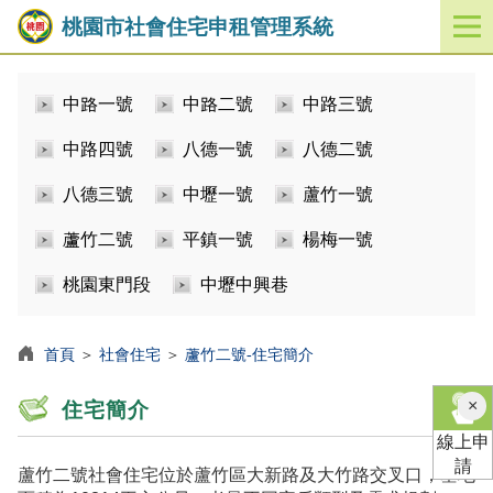
桃園市社會住宅申租管理系統
開
啟
／
中路一號
中路二號
中路三號
關
閉
中路四號
八德一號
八德二號
功
能
八德三號
中壢一號
蘆竹一號
選
單
蘆竹二號
平鎮一號
楊梅一號
桃園東門段
中壢中興巷
首頁
＞
社會住宅
＞
蘆竹二號-住宅簡介
×
住宅簡介
線上申
請
蘆竹二號社會住宅位於蘆竹區大新路及大竹路交叉口，基地