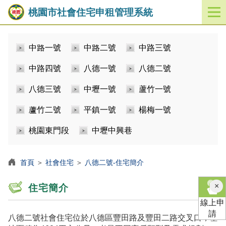
桃園市社會住宅申租管理系統
開
啟
／
中路一號
中路二號
中路三號
關
閉
中路四號
八德一號
八德二號
功
能
八德三號
中壢一號
蘆竹一號
選
單
蘆竹二號
平鎮一號
楊梅一號
桃園東門段
中壢中興巷
首頁
＞
社會住宅
＞
八德二號-住宅簡介
×
住宅簡介
線上申
請
八德二號社會住宅位於八德區豐田路及豐田二路交叉口，基